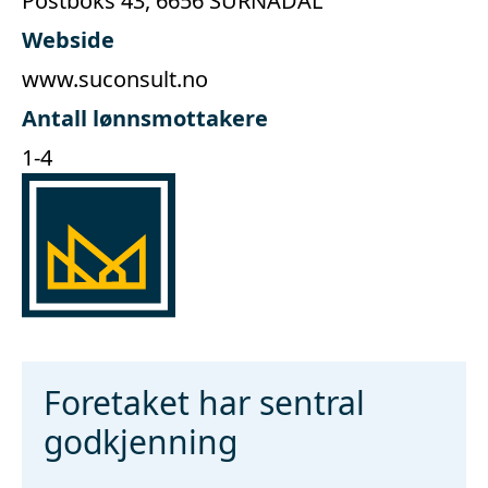
Postboks 43, 6656 SURNADAL
Webside
www.suconsult.no
Antall lønnsmottakere
1-4
Foretaket har sentral
godkjenning