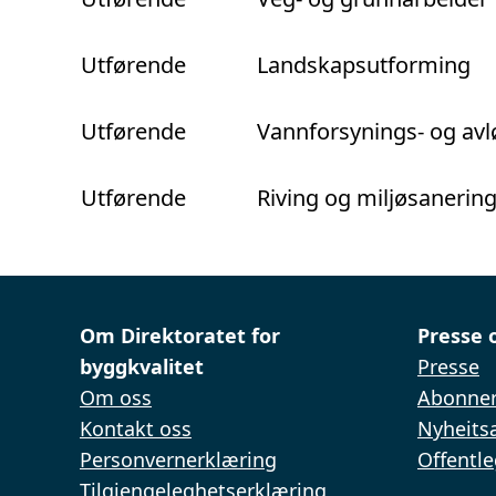
Utførende
Landskapsutforming
Utførende
Vannforsynings- og av
Utførende
Riving og miljøsanerin
Om Direktoratet for
Presse 
byggkvalitet
Presse
Om oss
Abonner
Kontakt oss
Nyheitsa
Personvernerklæring
Offentle
Tilgjengeleghetserklæring