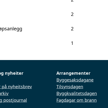
2
løpsanlegg
2
g
1
og nyheiter
Arrangementer
Byggesaksdagane
 på nyheitsbrev
Tilsynsdagen
rkiv
Byggkvalitetsdagen
g postjournal
Fagdagar om brann