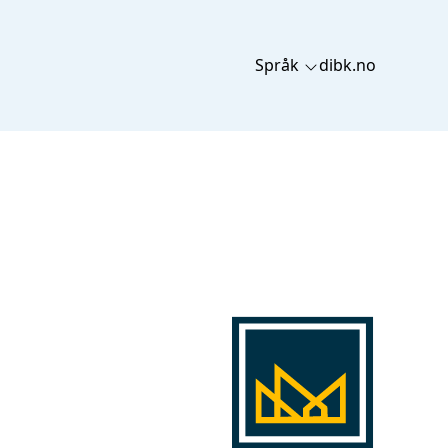
Språk
dibk.no