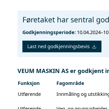
Føretaket har sentral go
Godkjenningsperiode:
10.04.2024–10
Last ned godkjenningsbevis
VEUM MASKIN AS er godkjent i
Funksjon
Fagområde
Utførende
Innmåling og utstikking
Utførende
Veg- og grunnarbeider