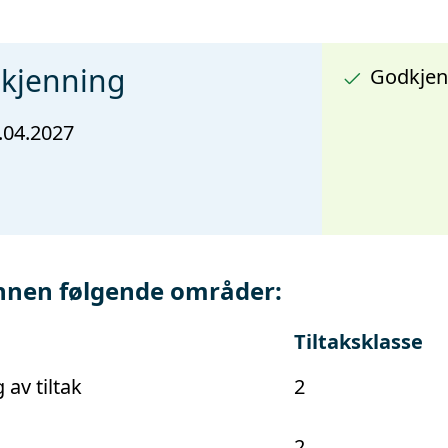
dkjenning
Godkjen
.04.2027
nnen følgende områder:
Tiltaksklasse
 av tiltak
2
2