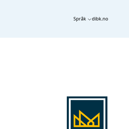
Språk
dibk.no