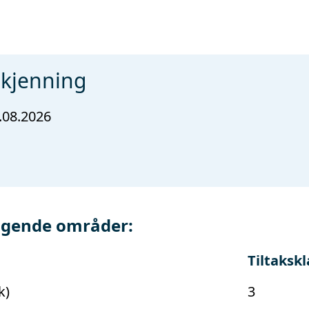
dkjenning
.08.2026
ølgende områder:
Tiltaksk
k)
3