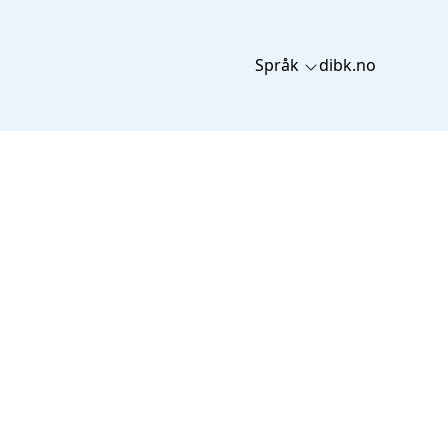
Språk
dibk.no