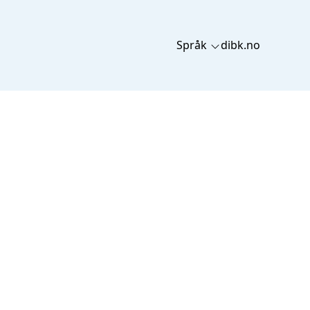
Språk
dibk.no