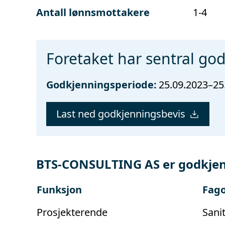
Antall lønnsmottakere
1-4
Foretaket har sentral go
Godkjenningsperiode:
25.09.2023–25
Last ned godkjenningsbevis
BTS-CONSULTING AS er godkjen
Funksjon
Fag
Prosjekterende
Sani