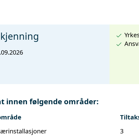
dkjenning
Yrke
Ansv
.09.2026
t innen følgende områder:
område
Tiltak
tærinstallasjoner
3