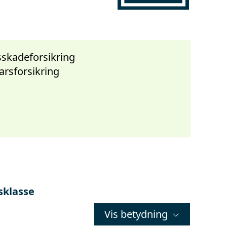
sskadeforsikring
arsforsikring
sklasse
Vis betydning