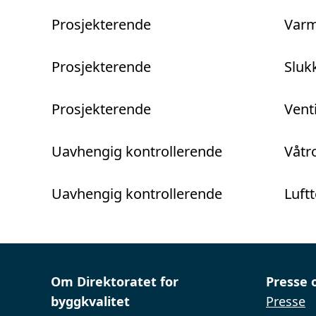
Prosjekterende
Varm
Prosjekterende
Sluk
Prosjekterende
Vent
Uavhengig kontrollerende
Våtro
Uavhengig kontrollerende
Luftt
Om Direktoratet for
Presse 
byggkvalitet
Presse