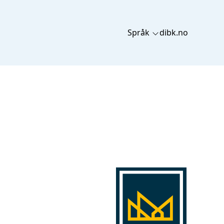
Språk
dibk.no