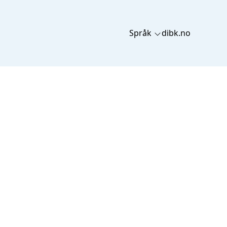
Språk
dibk.no