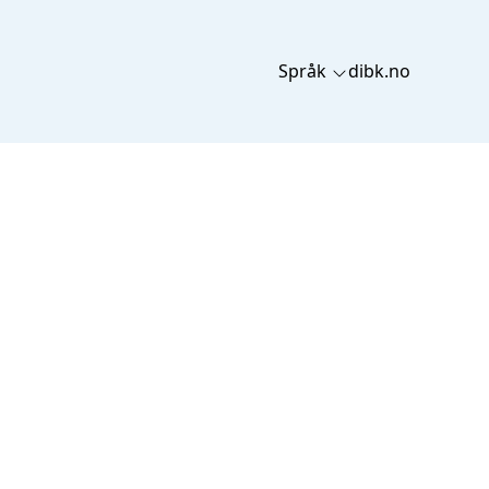
Språk
dibk.no