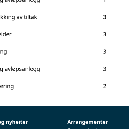
kking av tiltak
3
eider
3
ing
3
g avløpsanlegg
3
nering
2
og nyheiter
Arrangementer