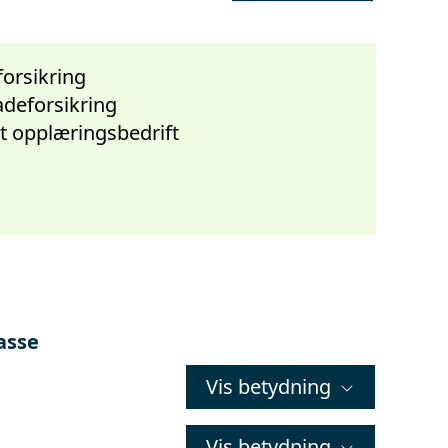
orsikring
deforsikring
t opplæringsbedrift
asse
Vis betydning
Vis betydning