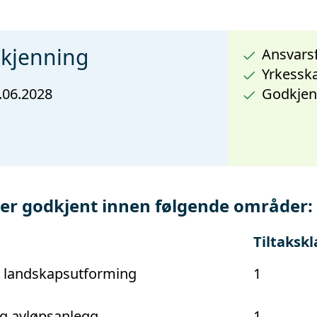
dkjenning
Ansvarsf
Yrkesska
.06.2028
Godkjen
 godkjent innen følgende områder:
Tiltakskl
g landskapsutforming
1
g avløpsanlegg
1