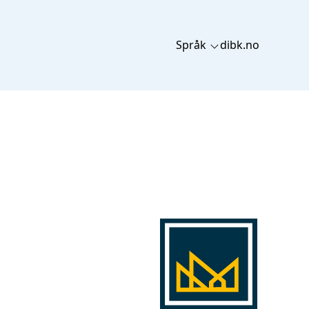
Språk
dibk.no