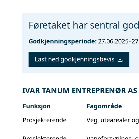
Føretaket har sentral go
Godkjenningsperiode:
27.06.2025–27
Last ned godkjenningsbevis
IVAR TANUM ENTREPRENØR AS er
Funksjon
Fagområde
Prosjekterende
Veg, utearealer o
Prosjekterende
Vannforsynings- o