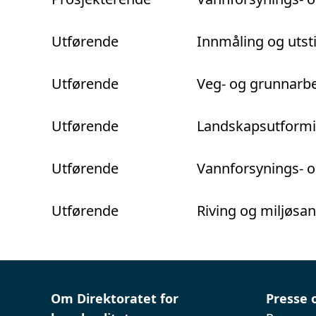
Utførende
Innmåling og utsti
Utførende
Veg- og grunnarb
Utførende
Landskapsutform
Utførende
Vannforsynings- o
Utførende
Riving og miljøsa
Om Direktoratet for
Presse 