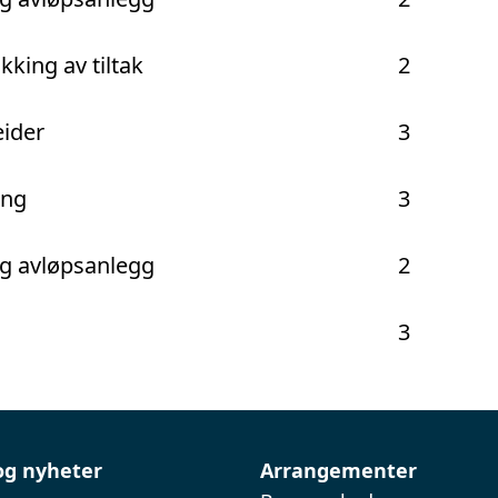
kking av tiltak
2
eider
3
ing
3
g avløpsanlegg
2
3
og nyheter
Arrangementer