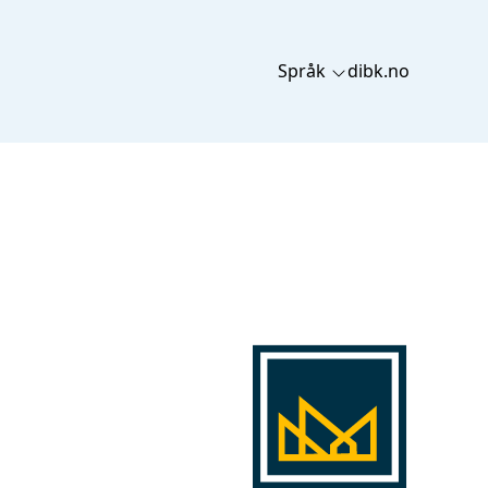
Språk
dibk.no