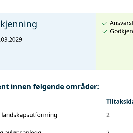
dkjenning
Ansvarsf
Godkjen
.03.2029
nt innen følgende områder:
Tiltakskl
g landskapsutforming
2
g avløpsanlegg
2