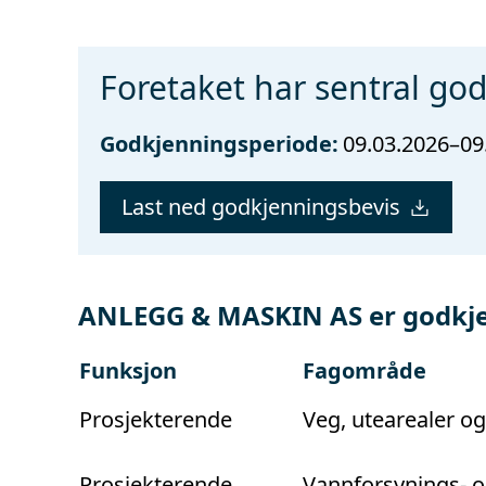
Foretaket har sentral go
Godkjenningsperiode:
09.03.2026–09
Last ned godkjenningsbevis
ANLEGG & MASKIN AS er godkje
Funksjon
Fagområde
Prosjekterende
Veg, utearealer o
Prosjekterende
Vannforsynings- o