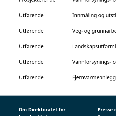
Utførende
Innmåling og utsti
Utførende
Veg- og grunnarb
Utførende
Landskapsutform
Utførende
Vannforsynings- o
Utførende
Fjernvarmeanlegg
Om Direktoratet for
Presse 