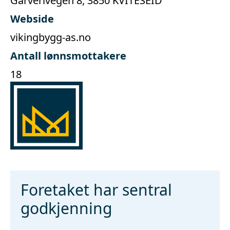
Garverivegen 8, 3850 KVITESEID
Webside
vikingbygg-as.no
Antall lønnsmottakere
18
Foretaket har sentral
godkjenning