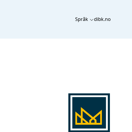
Språk
dibk.no