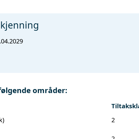
dkjenning
.04.2029
følgende områder:
Tiltaksk
k)
2
2