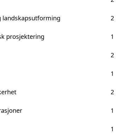
og landskapsutforming
2
k prosjektering
1
2
1
kerhet
2
rasjoner
1
1