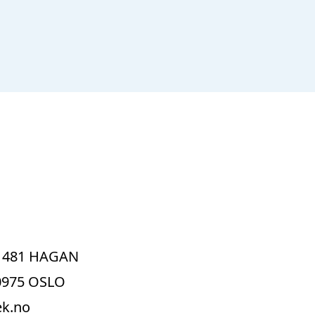
 1481 HAGAN
 0975 OSLO
ek.no