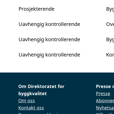
Prosjekterende
Byg
Uavhengig kontrollerende
Ove
Uavhengig kontrollerende
Byg
Uavhengig kontrollerende
Kon
Om Direktoratet for
Presse 
byggkvalitet
Presse
Om oss
Abonner
Kontakt oss
Nyhetsa