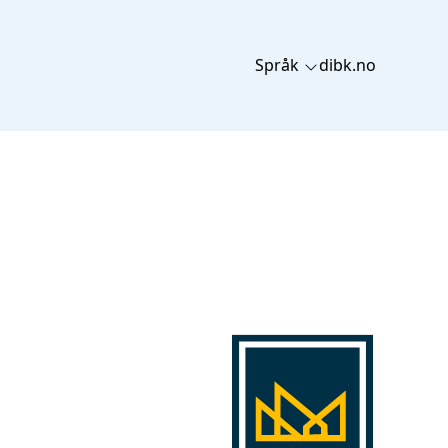
Språk
dibk.no