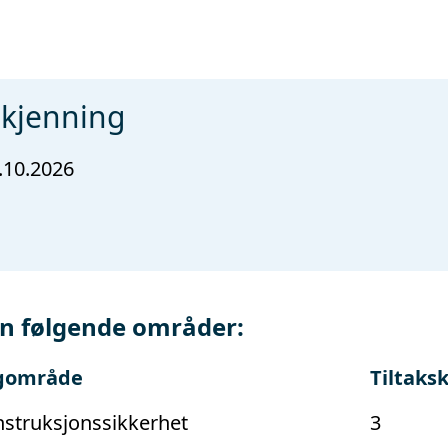
dkjenning
.10.2026
n følgende områder:
gområde
Tiltaks
struksjonssikkerhet
3