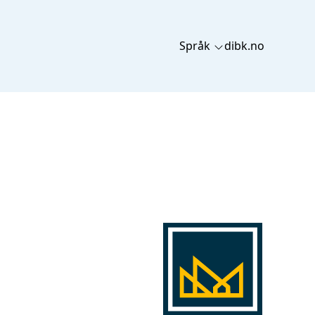
Språk
dibk.no