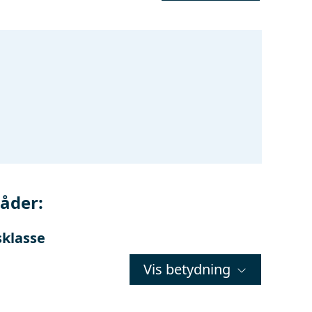
åder:
sklasse
Vis betydning