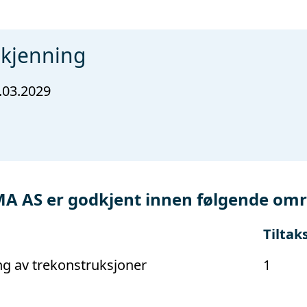
dkjenning
.03.2029
AS er godkjent innen følgende omr
Tiltak
g av trekonstruksjoner
1