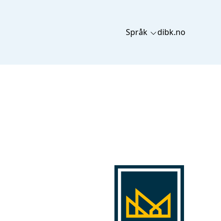
Språk
dibk.no