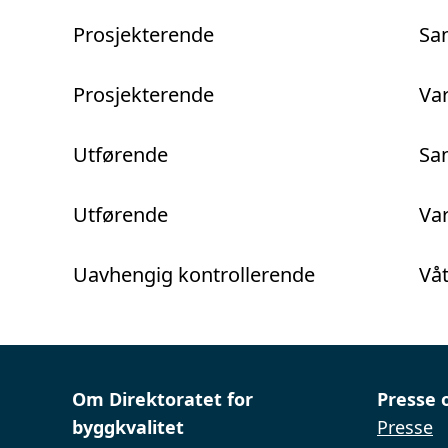
Prosjekterende
San
Prosjekterende
Var
Utførende
San
Utførende
Var
Uavhengig kontrollerende
Våt
Om Direktoratet for
Presse 
byggkvalitet
Presse