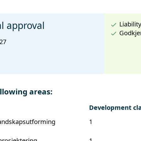
l approval
Liabili
Godkjen
027
llowing areas:
Development cl
 landskapsutforming
1
rosjektering
1