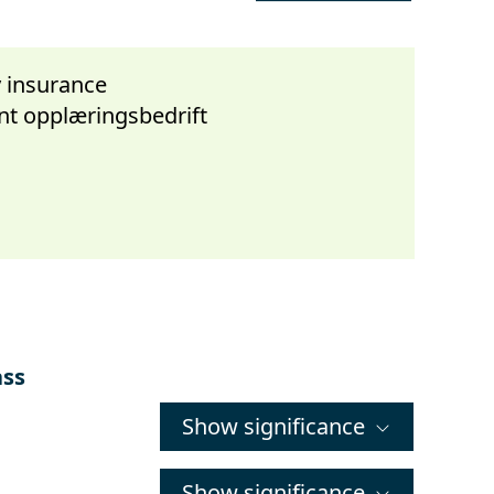
ty insurance
t opplæringsbedrift
ass
Show significance
Show significance