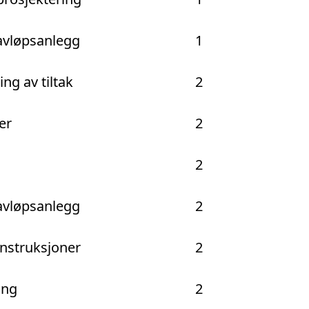
avløpsanlegg
1
ng av tiltak
2
er
2
g
2
avløpsanlegg
2
nstruksjoner
2
ing
2